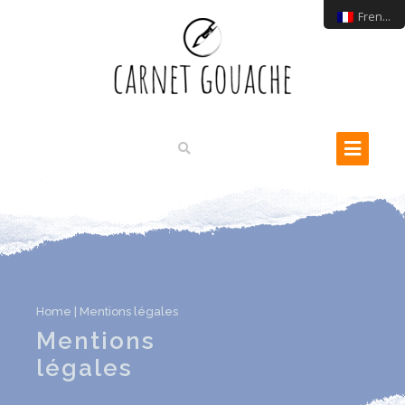
French
Home
|
Mentions légales
Mentions
légales