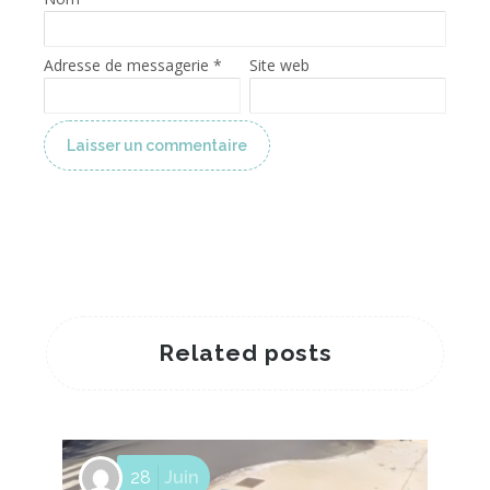
Adresse de messagerie
*
Site web
Pourquoi choisir la gouache pour peindre en plein air ?
Related posts
28
Juin