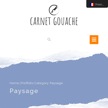
French
Home
| Portfolio Category:
Paysage
Paysage